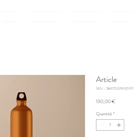
Mariage
Séance photo
Galerie privée
A propos
Article
SKU : 284215376135191
Prix
130,00 €
Quantité
*