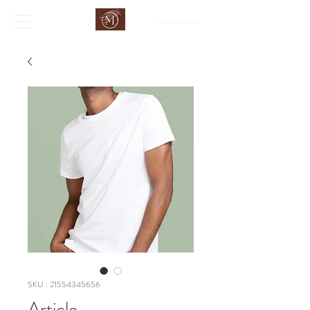
Mon passeport
SKU : 21554345656
Article