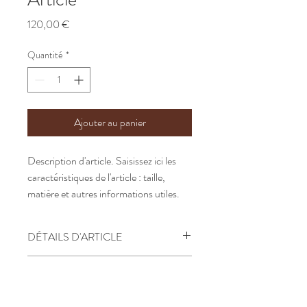
Prix
120,00 €
Quantité
*
Ajouter au panier
Description d'article. Saisissez ici les 
caractéristiques de l'article : taille, 
matière et autres informations utiles.
DÉTAILS D'ARTICLE
Détails d'article. Saisissez ici les
POLITIQUE D'ÉCHANGE ET DE
caractéristiques de l'article : taille, matière
REMBOURSEMENT
et autres détails utiles. Cet emplacement
est idéal pour expliquer les avantages de